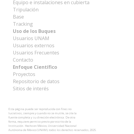
Equipo e instalaciones en cubierta
Tripulación
Base
Tracking
Uso de los Buques
Usuarios UNAM
Usuarios externos
Usuarios Frecuentes
Contacto
Enfoque Científico
Proyectos
Repositorio de datos
Sitios de interés
Esta página puede ser reproducida con fines no
lucrativos, siempre y cuando no se mutile, se cite la
fuente completa y su dirección electrónica. De otra
forma, requiere permiso previo por escrito de la
Institución. Hecho en México, Universidad Nacional
Autónoma de México (UNAM), todos los derechos reservados, 2025.