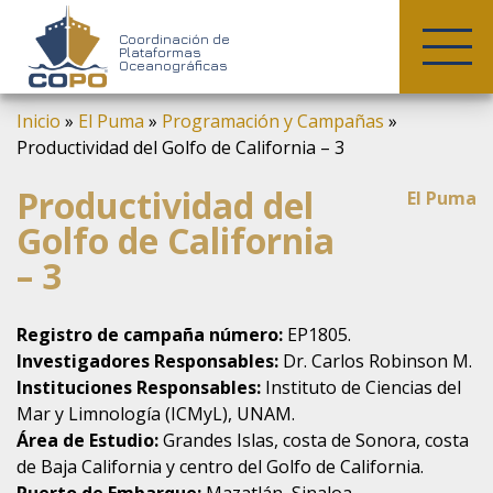
COPO
Coordinación de
Plataformas
Oceanográficas
Skip
Inicio
»
El Puma
»
Programación y Campañas
»
to
Productividad del Golfo de California – 3
content
Productividad del
El Puma
Golfo de California
– 3
Registro de campaña número:
EP1805.
Investigadores Responsables:
Dr. Carlos Robinson M.
Instituciones Responsables:
Instituto de Ciencias del
Mar y Limnología (ICMyL), UNAM.
Área de Estudio:
Grandes Islas, costa de Sonora, costa
de Baja California y centro del Golfo de California.
Puerto de Embarque:
Mazatlán, Sinaloa.