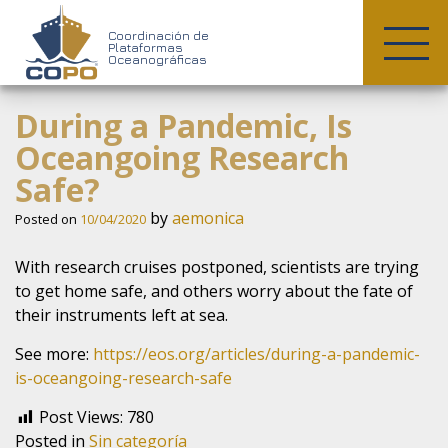
COPO
Coordinación de
Plataformas
Oceanográficas
Skip
During a Pandemic, Is
to
content
Oceangoing Research
Safe?
by
aemonica
Posted on
10/04/2020
With research cruises postponed, scientists are trying
to get home safe, and others worry about the fate of
their instruments left at sea.
See more:
https://eos.org/articles/during-a-pandemic-
is-oceangoing-research-safe
Post Views:
780
Posted in
Sin categoría