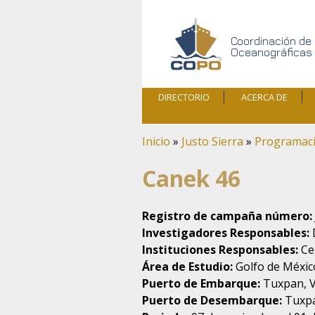
Skip
COPO
to
content
Coordinación de
Oceanográficas
DIRECTORIO
ACERCA DE
B/O GENERALIDAD
D
ESTADÍSTICAS
Inicio
»
Justo Sierra
»
Programac
ANTECEDENTES
MISIÓN / VISIÓN /
OBJETIVOS
Canek 46
Registro de campaña número:
Investigadores Responsables:
Instituciones Responsables:
Cen
Área de Estudio:
Golfo de Méxic
Puerto de Embarque:
Tuxpan, V
Puerto de Desembarque:
Tuxpa