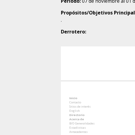
Periodo:
07 de noviembre al 01 
Propósitos/Objetivos Principal
.
Derrotero:
Inicio
Contacto
Sitios de interés
English
Directorio
Acerca de
B/O Generalidades
Estadísticas
Antecedentes