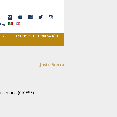
YouTube
Facebook
Twitter
Instagram
r:
log
ICO
ANUNCIOS E INFORMACIÓN
Justo Sierra
Ensenada (CICESE).