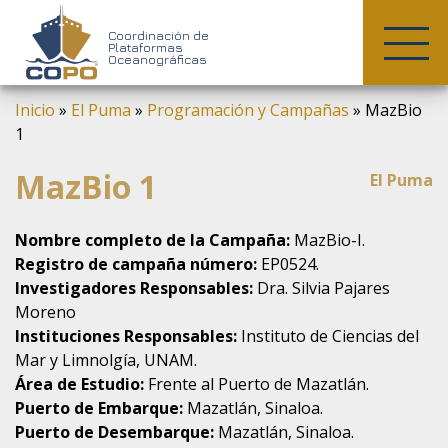
COPO
Coordinación de
Plataformas
Oceanográficas
Skip
Inicio
»
El Puma
»
Programación y Campañas
»
MazBio
to
1
content
MazBio 1
El Puma
Nombre completo de la Campaña:
MazBio-I.
Registro de campaña número:
EP0524.
Investigadores Responsables:
Dra. Silvia Pajares
Moreno
Instituciones Responsables:
Instituto de Ciencias del
Mar y Limnolgía, UNAM.
Área de Estudio:
Frente al Puerto de Mazatlán.
Puerto de Embarque:
Mazatlán, Sinaloa.
Puerto de Desembarque:
Mazatlán, Sinaloa.