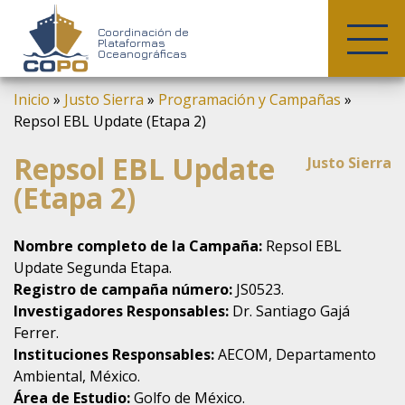
COPO
Coordinación de
Plataformas
Oceanográficas
Skip
Inicio
»
Justo Sierra
»
Programación y Campañas
»
to
Repsol EBL Update (Etapa 2)
content
Repsol EBL Update
Justo Sierra
(Etapa 2)
Nombre completo de la Campaña:
Repsol EBL
Update Segunda Etapa.
Registro de campaña número:
JS0523.
Investigadores Responsables:
Dr. Santiago Gajá
Ferrer.
Instituciones Responsables:
AECOM, Departamento
Ambiental, México.
Área de Estudio:
Golfo de México.