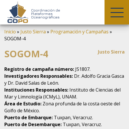
COPO
Coordinación de
Plataformas
Oceanográficas
Skip
Inicio
»
Justo Sierra
»
Programación y Campañas
»
to
SOGOM-4
content
SOGOM-4
Justo Sierra
Registro de campaña número:
JS1807.
Investigadores Responsables:
Dr. Adolfo Gracia Gasca
y Dr. David Salas de León.
Instituciones Responsables:
Instituto de Ciencias del
Mar y Limnología (ICMyL), UNAM.
Área de Estudio:
Zona profunda de la costa oeste del
Golfo de México.
Puerto de Embarque:
Tuxpan, Veracruz.
Puerto de Desembarque:
Tuxpan, Veracruz.