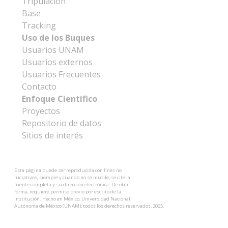
Tripulación
Base
Tracking
Uso de los Buques
Usuarios UNAM
Usuarios externos
Usuarios Frecuentes
Contacto
Enfoque Científico
Proyectos
Repositorio de datos
Sitios de interés
Esta página puede ser reproducida con fines no
lucrativos, siempre y cuando no se mutile, se cite la
fuente completa y su dirección electrónica. De otra
forma, requiere permiso previo por escrito de la
Institución. Hecho en México, Universidad Nacional
Autónoma de México (UNAM), todos los derechos reservados, 2025.