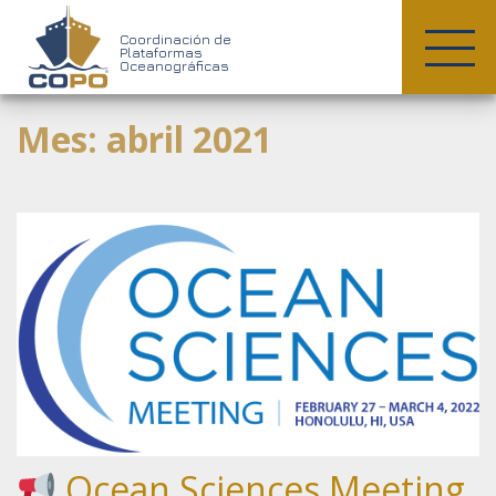
COPO
Coordinación de
Plataformas
Oceanográficas
Skip
Mes:
abril 2021
to
content
Ocean Sciences Meeting