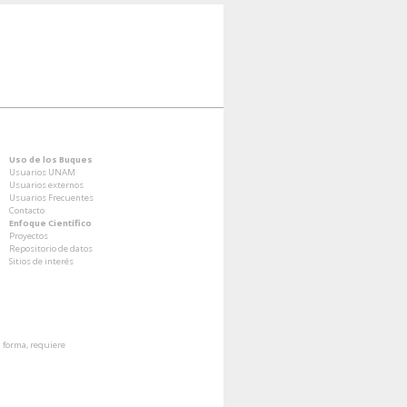
Uso de los Buques
Usuarios UNAM
Usuarios externos
Usuarios Frecuentes
Contacto
Enfoque Científico
Proyectos
Repositorio de datos
Sitios de interés
a forma, requiere