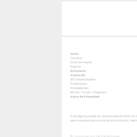
Inicio
Contacto
Sitios de interés
English
Directorio
Acerca de
B/O Generalidades
Estadísticas
Antecedentes
Misión / Visión / Objetivos
Aviso de Privacidad
Esta página puede ser reproducida con fines no lu
permiso previo por escrito de la Institución. He
Coordinación de Plataformas