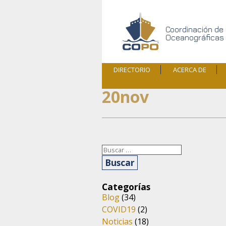
Skip
COPO
to
content
Coordinación de
Oceanográficas
DIRECTORIO
ACERCA DE
B/O GENERALIDAD
D
20nov
ESTADÍSTICAS
ANTECEDENTES
MISIÓN / VISIÓN /
OBJETIVOS
Buscar:
Categorías
Blog
(34)
COVID19
(2)
Noticias
(18)