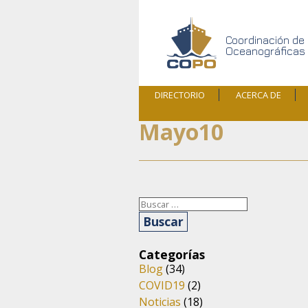
Skip
COPO
to
content
Coordinación de
Oceanográficas
DIRECTORIO
ACERCA DE
B/O GENERALIDAD
D
Mayo10
ESTADÍSTICAS
ANTECEDENTES
MISIÓN / VISIÓN /
OBJETIVOS
Buscar:
Categorías
Blog
(34)
COVID19
(2)
Noticias
(18)