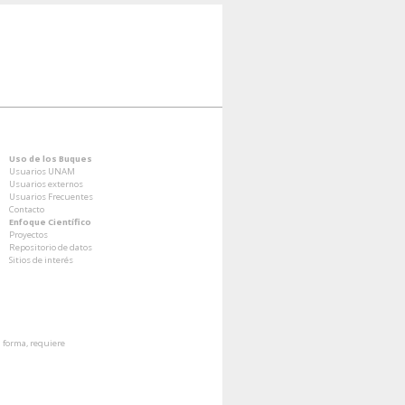
Uso de los Buques
Usuarios UNAM
Usuarios externos
Usuarios Frecuentes
Contacto
Enfoque Científico
Proyectos
Repositorio de datos
Sitios de interés
a forma, requiere