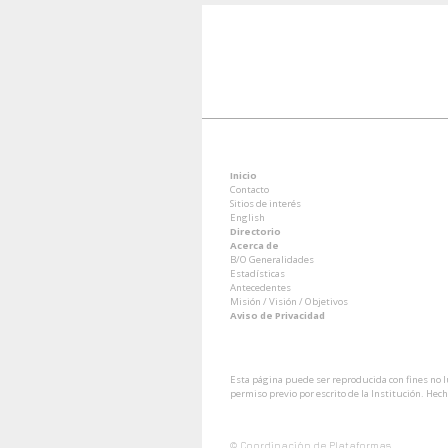
Inicio
Contacto
Sitios de interés
English
Directorio
Acerca de
B/O Generalidades
Estadísticas
Antecedentes
Misión / Visión / Objetivos
Aviso de Privacidad
Esta página puede ser reproducida con fines no lu
permiso previo por escrito de la Institución. He
Coordinación de Plataformas