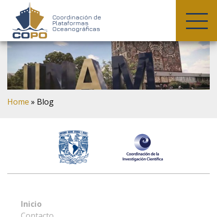
COPO
Coordinación de
Plataformas
Oceanográficas
Skip
to
content
Home
»
Blog
Inicio
Contacto